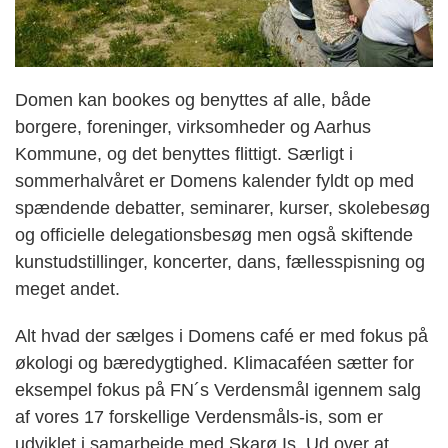
Domen kan bookes og benyttes af alle, både
borgere, foreninger, virksomheder og Aarhus
Kommune, og det benyttes flittigt. Særligt i
sommerhalvåret er Domens kalender fyldt op med
spændende debatter, seminarer, kurser, skolebesøg
og officielle delegationsbesøg men også skiftende
kunstudstillinger, koncerter, dans, fællesspisning og
meget andet.
Alt hvad der sælges i Domens café er med fokus på
økologi og bæredygtighed. Klimacaféen sætter for
eksempel fokus på FN´s Verdensmål igennem salg
af vores 17 forskellige Verdensmåls-is, som er
udviklet i samarbejde med Skarø Is. Ud over at